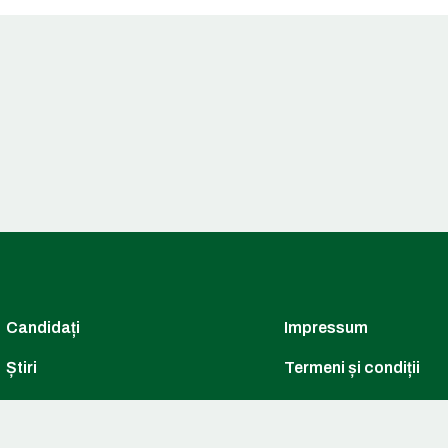
Candidați
Impressum
Știri
Termeni și condiții
Prioritățile noastre
Urmărește-ne pe pagini