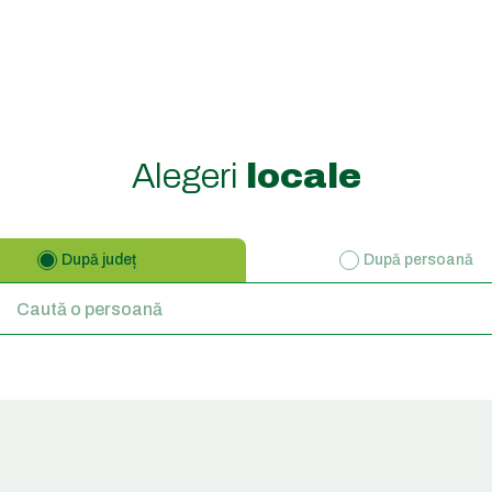
Alegeri
locale
După județ
După persoană